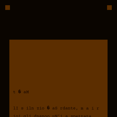
t � aM
lI s iln zio � aS rdante, m a i r
ioi gli dnanoo uN’i a spettata