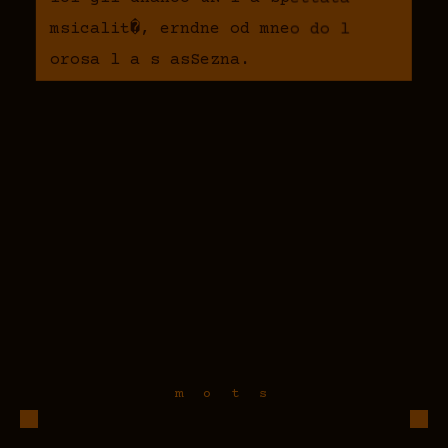
msicalit�, erndne od mneo do l
orosa l a s asSezna.
« Lire, c�e�st voyagre ; vo yage,
c�s ile. �� — ictor HuGo
Enfant s ans soui, rempli
d’innocene, san auc n ue rEcnN
isnac e soi. Un jour, une rutpure.
Un � �venteemt q ui chnage tout.
Ce qui s’est pas �s� n�est pas imp
ortant.
m o t s
Jamsa assez itellig ente, jamais